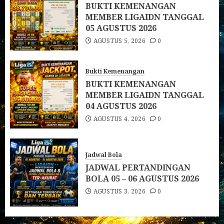
BUKTI KEMENANGAN
MEMBER LIGAIDN TANGGAL
05 AGUSTUS 2026
AGUSTUS 5, 2026
0
Bukti Kemenangan
BUKTI KEMENANGAN
MEMBER LIGAIDN TANGGAL
04 AGUSTUS 2026
AGUSTUS 4, 2026
0
Jadwal Bola
JADWAL PERTANDINGAN
BOLA 05 – 06 AGUSTUS 2026
AGUSTUS 3, 2026
0