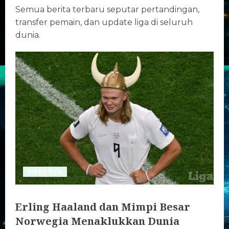
Semua berita terbaru seputar pertandingan,
transfer pemain, dan update liga di seluruh
dunia.
Berita Bola
Erling Haaland dan Mimpi Besar
Norwegia Menaklukkan Dunia