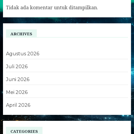
Tidak ada komentar untuk ditampilkan.
ARCHIVES
Agustus 2026
Juli 2026
Juni 2026
Mei 2026
April 2026
CATEGORIES