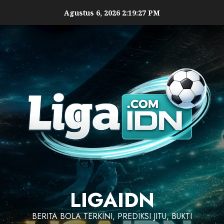
Agustus 6, 2026
2:19:29 PM
LIGAIDN
BERITA BOLA TERKINI, PREDIKSI JITU, BUKTI