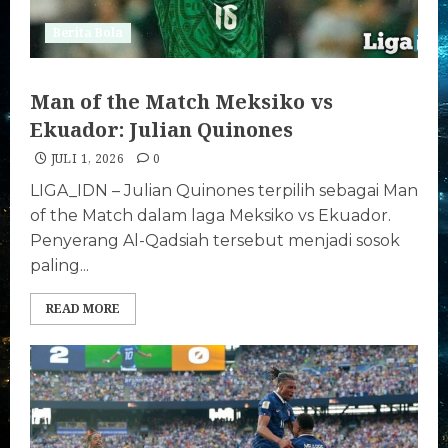
Berita Bola
Man of the Match Meksiko vs
Ekuador: Julian Quinones
JULI 1, 2026
0
LIGA_IDN – Julian Quinones terpilih sebagai Man
of the Match dalam laga Meksiko vs Ekuador.
Penyerang Al-Qadsiah tersebut menjadi sosok
paling...
READ MORE