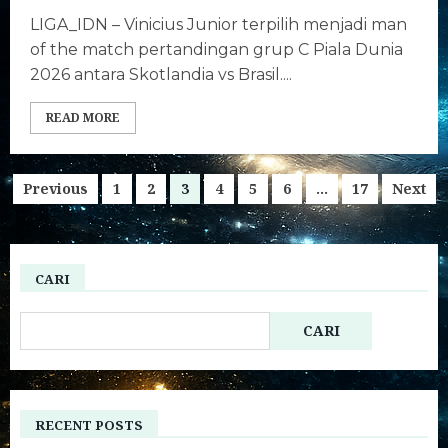
LIGA_IDN – Vinicius Junior terpilih menjadi man
of the match pertandingan grup C Piala Dunia
2026 antara Skotlandia vs Brasil....
READ MORE
Previous
1
2
3
4
5
6
…
17
Next
CARI
CARI
RECENT POSTS