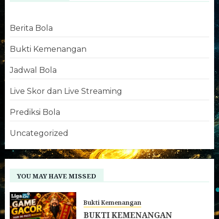
Berita Bola
Bukti Kemenangan
Jadwal Bola
Live Skor dan Live Streaming
Prediksi Bola
Uncategorized
YOU MAY HAVE MISSED
Bukti Kemenangan
BUKTI KEMENANGAN