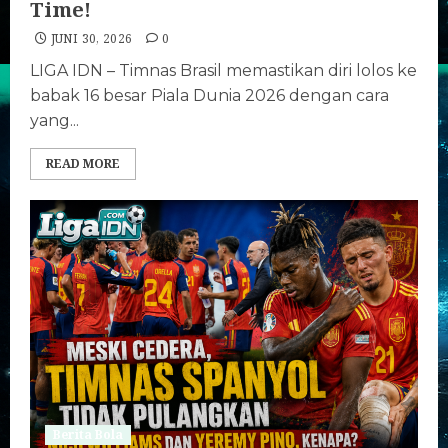
Time!
JUNI 30, 2026
0
LIGA IDN – Timnas Brasil memastikan diri lolos ke
babak 16 besar Piala Dunia 2026 dengan cara
yang...
READ MORE
Berita Bola