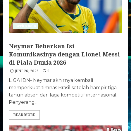
Berita Bola
Neymar Beberkan Isi
Komunikasinya dengan Lionel Messi
di Piala Dunia 2026
JUNI 26, 2026
0
LIGA IDN- Neymar akhirnya kembali
memperkuat timnas Brasil setelah hampir tiga
tahun absen dari laga kompetitif internasional.
Penyerang...
READ MORE