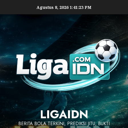
Agustus 8, 2026
1:41:25 PM
LIGAIDN
BERITA BOLA TERKINI, PREDIKSI JITU, BUKTI