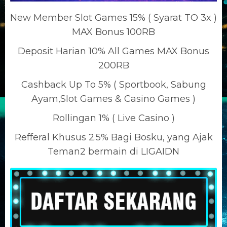
New Member Slot Games 15% ( Syarat TO 3x )
MAX Bonus 100RB
Deposit Harian 10% All Games MAX Bonus
200RB
Cashback Up To 5% ( Sportbook, Sabung
Ayam,Slot Games & Casino Games )
Rollingan 1% ( Live Casino )
Refferal Khusus 2.5% Bagi Bosku, yang Ajak
Teman2 bermain di LIGAIDN