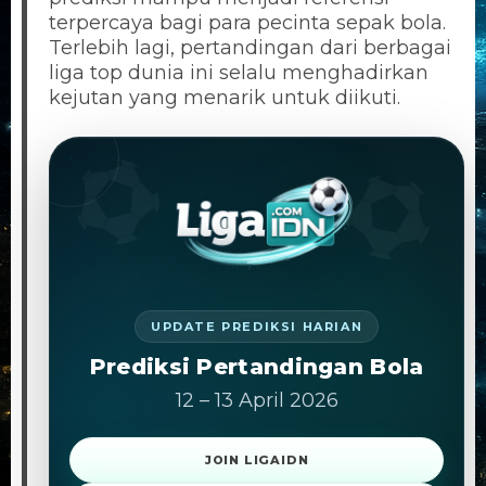
terpercaya bagi para pecinta sepak bola.
Terlebih lagi, pertandingan dari berbagai
liga top dunia ini selalu menghadirkan
kejutan yang menarik untuk diikuti.
UPDATE PREDIKSI HARIAN
Prediksi Pertandingan Bola
12 – 13 April 2026
JOIN LIGAIDN