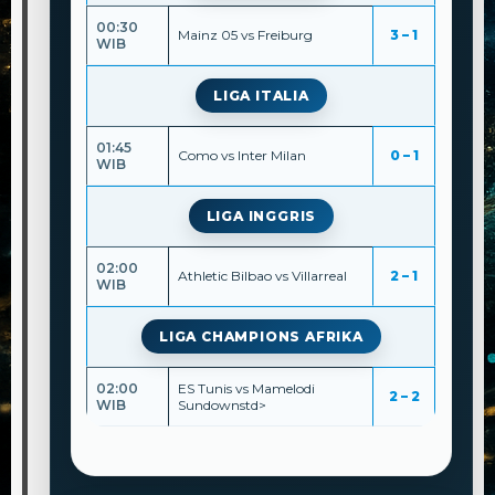
00:30
Mainz 05 vs Freiburg
3 – 1
WIB
LIGA ITALIA
01:45
Como vs Inter Milan
0 – 1
WIB
LIGA INGGRIS
02:00
Athletic Bilbao vs Villarreal
2 – 1
WIB
LIGA CHAMPIONS AFRIKA
02:00
ES Tunis vs Mamelodi
2 – 2
WIB
Sundownstd>