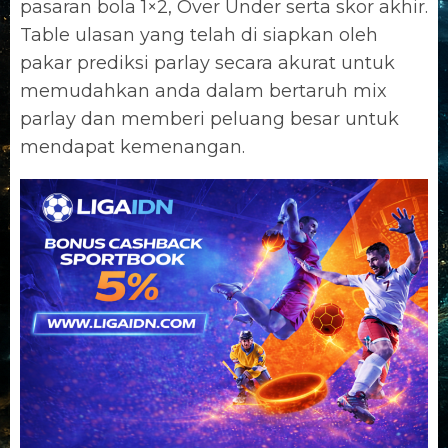
pasaran bola 1×2, Over Under serta skor akhir.
Table ulasan yang telah di siapkan oleh
pakar prediksi parlay secara akurat untuk
memudahkan anda dalam bertaruh mix
parlay dan memberi peluang besar untuk
mendapat kemenangan.