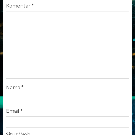
Komentar
*
Nama
*
Email
*
Situs Web