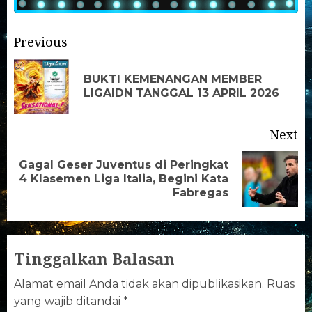
Previous
BUKTI KEMENANGAN MEMBER
LIGAIDN TANGGAL 13 APRIL 2026
Next
Gagal Geser Juventus di Peringkat
4 Klasemen Liga Italia, Begini Kata
Fabregas
Tinggalkan Balasan
Alamat email Anda tidak akan dipublikasikan.
Ruas
yang wajib ditandai
*