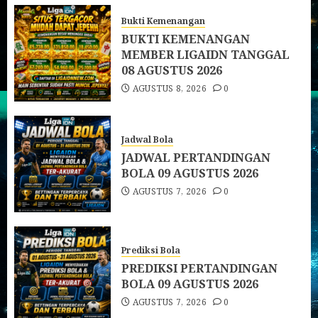
Bukti Kemenangan
BUKTI KEMENANGAN
MEMBER LIGAIDN TANGGAL
08 AGUSTUS 2026
AGUSTUS 8, 2026
0
Jadwal Bola
JADWAL PERTANDINGAN
BOLA 09 AGUSTUS 2026
AGUSTUS 7, 2026
0
Prediksi Bola
PREDIKSI PERTANDINGAN
BOLA 09 AGUSTUS 2026
AGUSTUS 7, 2026
0