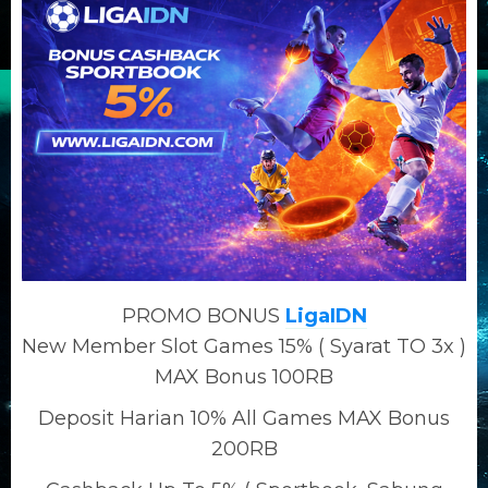
PROMO BONUS
LigaIDN
New Member Slot Games 15% ( Syarat TO 3x )
MAX Bonus 100RB
Deposit Harian 10% All Games MAX Bonus
200RB