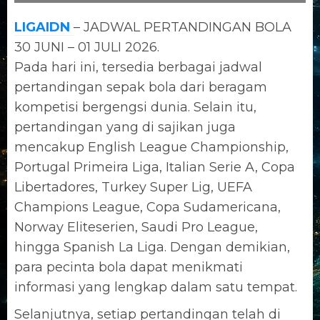
LIGAIDN
– JADWAL PERTANDINGAN BOLA
30 JUNI – 01 JULI 2026.
Pada hari ini, tersedia berbagai jadwal
pertandingan sepak bola dari beragam
kompetisi bergengsi dunia. Selain itu,
pertandingan yang di sajikan juga
mencakup English League Championship,
Portugal Primeira Liga, Italian Serie A, Copa
Libertadores, Turkey Super Lig, UEFA
Champions League, Copa Sudamericana,
Norway Eliteserien, Saudi Pro League,
hingga Spanish La Liga. Dengan demikian,
para pecinta bola dapat menikmati
informasi yang lengkap dalam satu tempat.
Selanjutnya, setiap pertandingan telah di