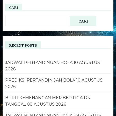
CARI
CARI
RECENT POSTS
JADWAL PERTANDINGAN BOLA 10 AGUSTUS
2026
PREDIKSI PERTANDINGAN BOLA 10 AGUSTUS
2026
BUKTI KEMENANGAN MEMBER LIGAIDN
TANGGAL 08 AGUSTUS 2026
JADWAL PERTANDINGAN BOLA 09 AGUSTUS