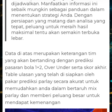
dijadwalkan. Manfaatkan informasi ini
sebaik mungkin sebagai panduan dalam
menentukan strategi Anda. Dengan
persiapan yang matang dan analisa yang
tepat, peluang untuk meraih hasil
maksimal tentu akan semakin terbuka
lebar.
Data di atas merupakan keterangan tim
yang akan bertanding dengan prediksi
pasaran bola 1×2, Over Under serta skor akhir.
Table ulasan yang telah di siapkan oleh
pakar prediksi parlay secara akurat untuk
memudahkan anda dalam bertaruh mix
parlay dan memberi peluang besar untuk
mendapat kemenangan