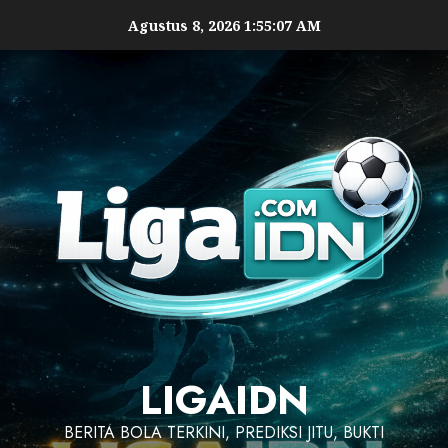
Agustus 8, 2026
1:55:08 AM
LIGAIDN
BERITA BOLA TERKINI, PREDIKSI JITU, BUKTI