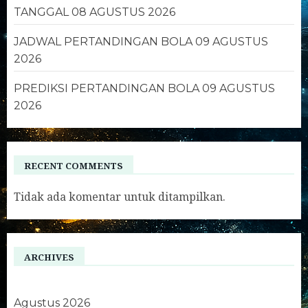
TANGGAL 08 AGUSTUS 2026
JADWAL PERTANDINGAN BOLA 09 AGUSTUS
2026
PREDIKSI PERTANDINGAN BOLA 09 AGUSTUS
2026
RECENT COMMENTS
Tidak ada komentar untuk ditampilkan.
ARCHIVES
Agustus 2026