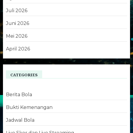
Juli 2026
Juni 2026
Mei 2026
April 2026
CATEGORIES
Berita Bola
Bukti Kemenangan
Jadwal Bola
Live Skor dan Live Streaming