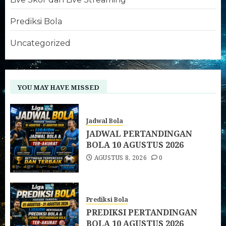
Prediksi Bola
Uncategorized
YOU MAY HAVE MISSED
Jadwal Bola
JADWAL PERTANDINGAN
BOLA 10 AGUSTUS 2026
AGUSTUS 8, 2026
0
Prediksi Bola
PREDIKSI PERTANDINGAN
BOLA 10 AGUSTUS 2026