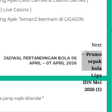
ung Ayam,Slot Games & Casino Games )
( Live Casino )
yang Ajak Teman2 bermain di LIGAIDN
Next
JADWAL PERTANDINGAN BOLA 06
APRIL – 07 APRIL 2026
s yang wajib ditandai
*