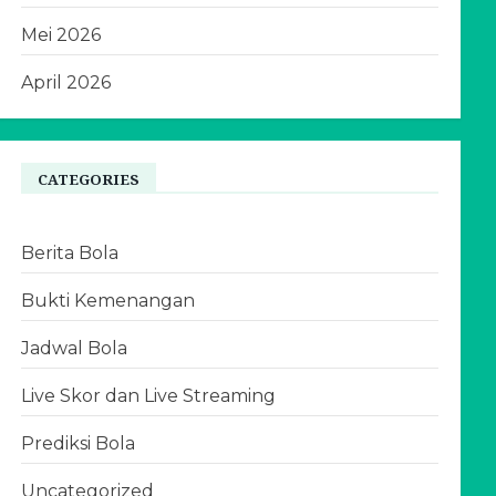
Mei 2026
April 2026
CATEGORIES
Berita Bola
Bukti Kemenangan
Jadwal Bola
Live Skor dan Live Streaming
Prediksi Bola
Uncategorized