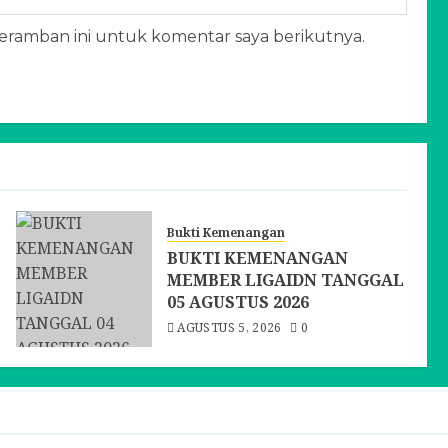
peramban ini untuk komentar saya berikutnya.
Bukti Kemenangan
BUKTI KEMENANGAN
MEMBER LIGAIDN TANGGAL
05 AGUSTUS 2026
AGUSTUS 5, 2026
0