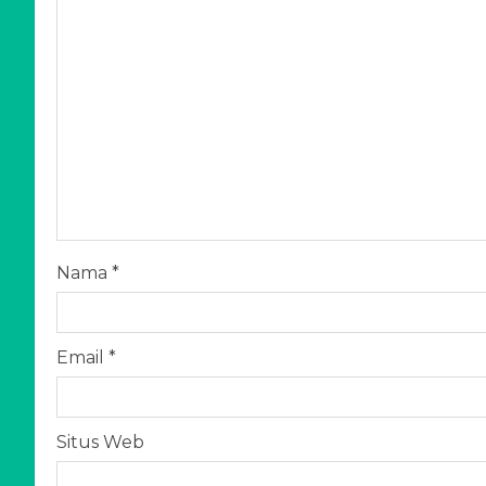
Nama
*
Email
*
Situs Web