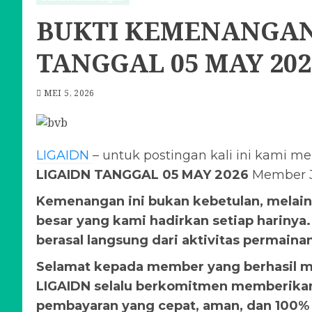
BUKTI KEMENANGAN
TANGGAL 05 MAY 202
MEI 5, 2026
LIGAIDN
– untuk postingan kali ini kami 
LIGAIDN TANGGAL 05 MAY 2026
Member J
Kemenangan ini bukan kebetulan, melain
besar yang kami hadirkan setiap harinya.
berasal langsung dari aktivitas permain
Selamat kepada member yang berhasil 
LIGAIDN selalu berkomitmen memberikan 
pembayaran yang cepat, aman, dan 100% 