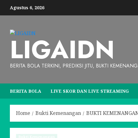
Agustus 6, 2026
LIGAIDN
BERITA BOLA TERKINI, PREDIKSI JITU, BUKTI KEMENAN
BERITA BOLA
LIVE SKOR DAN LIVE STREAMING
Home
Bukti Kemenangan
BUKTI KEMENANGAN 
Bukti Kemenangan