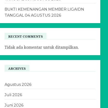
BUKTI KEMENANGAN MEMBER LIGAIDN
TANGGAL 04 AGUSTUS 2026
RECENT COMMENTS
Tidak ada komentar untuk ditampilkan.
ARCHIVES
Agustus 2026
Juli 2026
Juni 2026