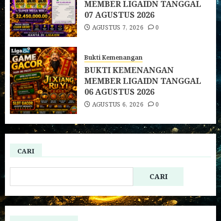
MEMBER LIGAIDN TANGGAL
07 AGUSTUS 2026
AGUSTUS 7, 2026
0
Bukti Kemenangan
BUKTI KEMENANGAN
MEMBER LIGAIDN TANGGAL
06 AGUSTUS 2026
AGUSTUS 6, 2026
0
CARI
CARI