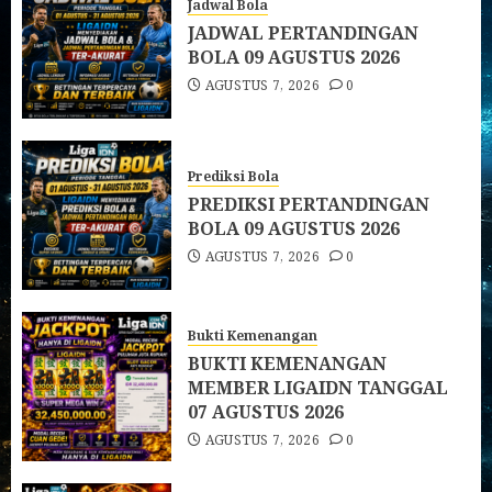
Jadwal Bola
JADWAL PERTANDINGAN
BOLA 09 AGUSTUS 2026
AGUSTUS 7, 2026
0
Prediksi Bola
PREDIKSI PERTANDINGAN
BOLA 09 AGUSTUS 2026
AGUSTUS 7, 2026
0
Bukti Kemenangan
BUKTI KEMENANGAN
MEMBER LIGAIDN TANGGAL
07 AGUSTUS 2026
AGUSTUS 7, 2026
0