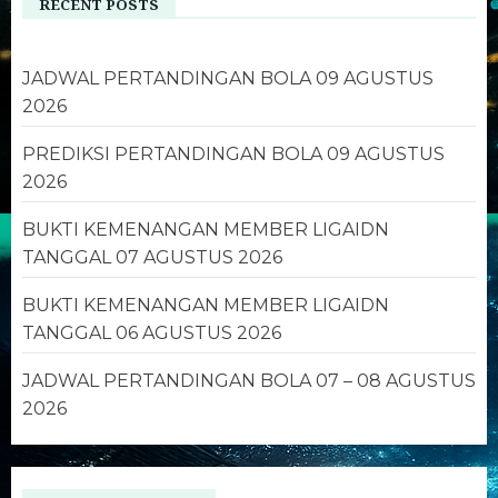
RECENT POSTS
JADWAL PERTANDINGAN BOLA 09 AGUSTUS
2026
PREDIKSI PERTANDINGAN BOLA 09 AGUSTUS
2026
BUKTI KEMENANGAN MEMBER LIGAIDN
TANGGAL 07 AGUSTUS 2026
BUKTI KEMENANGAN MEMBER LIGAIDN
TANGGAL 06 AGUSTUS 2026
JADWAL PERTANDINGAN BOLA 07 – 08 AGUSTUS
2026