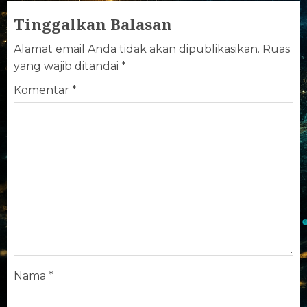
Tinggalkan Balasan
Alamat email Anda tidak akan dipublikasikan.
Ruas
yang wajib ditandai
*
Komentar
*
Nama
*