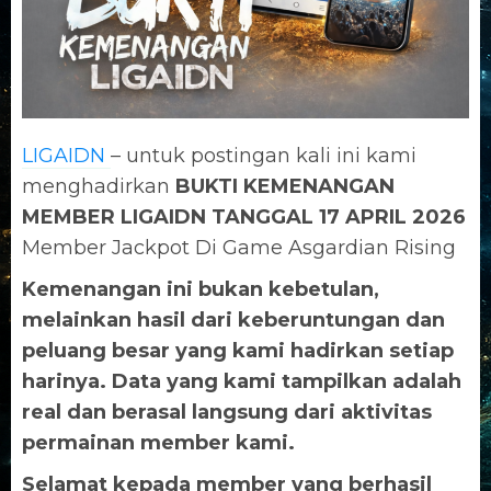
LIGAIDN
– untuk postingan kali ini kami
menghadirkan
BUKTI KEMENANGAN
MEMBER LIGAIDN TANGGAL 17 APRIL 2026
Member Jackpot Di Game Asgardian Rising
Kemenangan ini bukan kebetulan,
melainkan hasil dari keberuntungan dan
peluang besar yang kami hadirkan setiap
harinya. Data yang kami tampilkan adalah
real dan berasal langsung dari aktivitas
permainan member kami.
Selamat kepada member yang berhasil