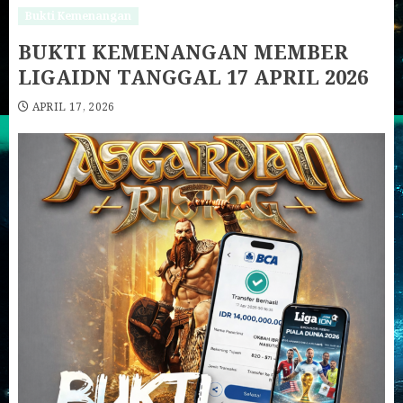
Bukti Kemenangan
BUKTI KEMENANGAN MEMBER
LIGAIDN TANGGAL 17 APRIL 2026
APRIL 17, 2026