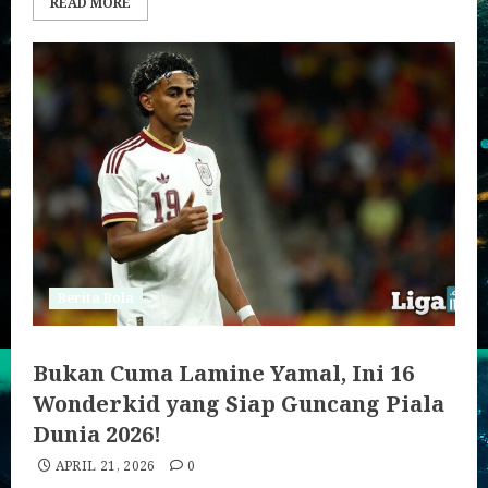
READ MORE
Berita Bola
Bukan Cuma Lamine Yamal, Ini 16
Wonderkid yang Siap Guncang Piala
Dunia 2026!
APRIL 21, 2026
0