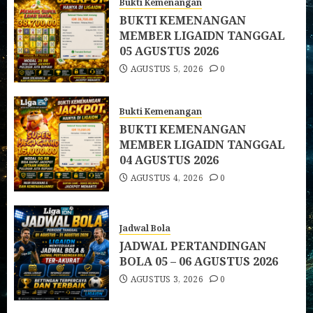
Bukti Kemenangan
BUKTI KEMENANGAN
MEMBER LIGAIDN TANGGAL
05 AGUSTUS 2026
AGUSTUS 5, 2026
0
Bukti Kemenangan
BUKTI KEMENANGAN
MEMBER LIGAIDN TANGGAL
04 AGUSTUS 2026
AGUSTUS 4, 2026
0
Jadwal Bola
JADWAL PERTANDINGAN
BOLA 05 – 06 AGUSTUS 2026
AGUSTUS 3, 2026
0