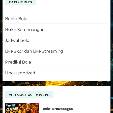
CATEGORIES
Berita Bola
Bukti Kemenangan
Jadwal Bola
Live Skor dan Live Streaming
Prediksi Bola
Uncategorized
YOU MAY HAVE MISSED
Bukti Kemenangan