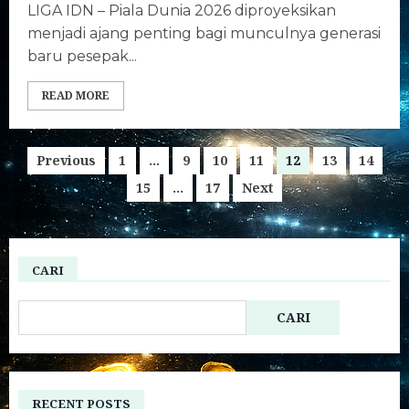
LIGA IDN – Piala Dunia 2026 diproyeksikan
menjadi ajang penting bagi munculnya generasi
baru pesepak...
READ MORE
Previous
1
…
9
10
11
12
13
14
15
…
17
Next
CARI
CARI
RECENT POSTS