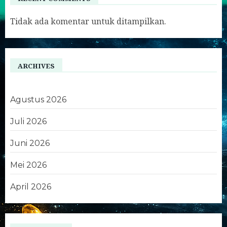
Tidak ada komentar untuk ditampilkan.
ARCHIVES
Agustus 2026
Juli 2026
Juni 2026
Mei 2026
April 2026