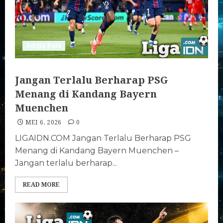
Berita Bola
Jangan Terlalu Berharap PSG
Menang di Kandang Bayern
Muenchen
MEI 6, 2026
0
LIGAIDN.COM Jangan Terlalu Berharap PSG
Menang di Kandang Bayern Muenchen –
Jangan terlalu berharap...
READ MORE