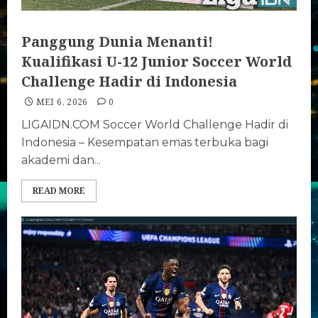
Panggung Dunia Menanti!
Kualifikasi U-12 Junior Soccer World
Challenge Hadir di Indonesia
MEI 6, 2026
0
LIGAIDN.COM Soccer World Challenge Hadir di
Indonesia – Kesempatan emas terbuka bagi
akademi dan...
READ MORE