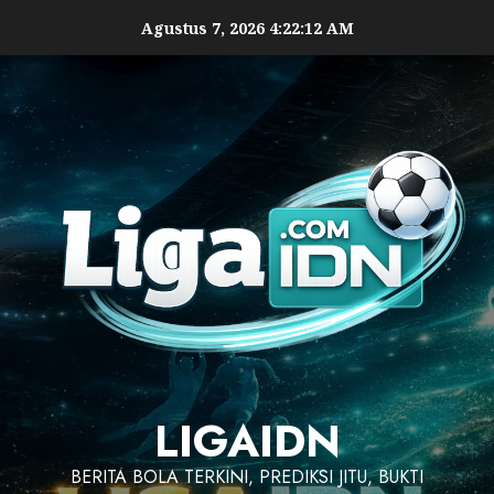
Agustus 7, 2026
4:22:13 AM
LIGAIDN
BERITA BOLA TERKINI, PREDIKSI JITU, BUKTI