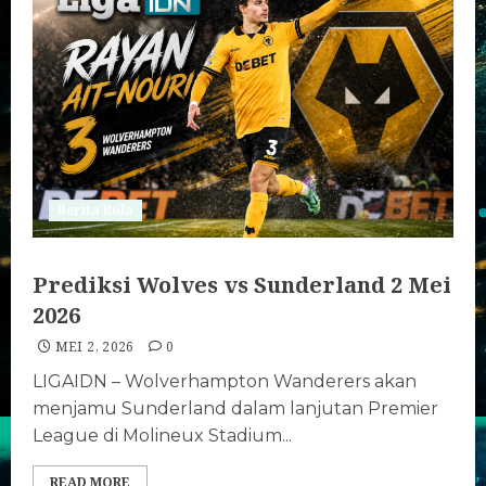
Berita Bola
Prediksi Wolves vs Sunderland 2 Mei
2026
MEI 2, 2026
0
LIGAIDN – Wolverhampton Wanderers akan
menjamu Sunderland dalam lanjutan Premier
League di Molineux Stadium...
READ MORE