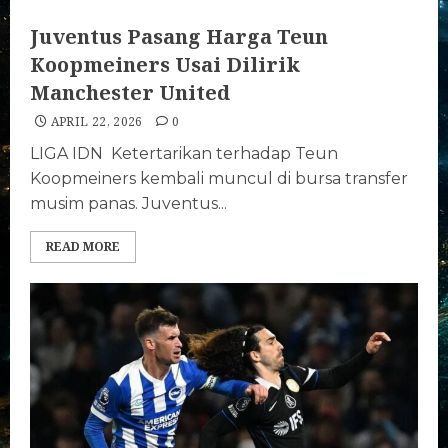
Juventus Pasang Harga Teun
Koopmeiners Usai Dilirik
Manchester United
APRIL 22, 2026
0
LIGA IDN Ketertarikan terhadap Teun
Koopmeiners kembali muncul di bursa transfer
musim panas. Juventus...
READ MORE