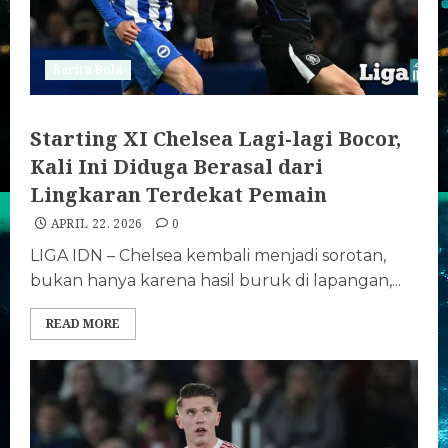
Berita Bola
Starting XI Chelsea Lagi-lagi Bocor,
Kali Ini Diduga Berasal dari
Lingkaran Terdekat Pemain
APRIL 22, 2026
0
LIGA IDN – Chelsea kembali menjadi sorotan,
bukan hanya karena hasil buruk di lapangan,...
READ MORE