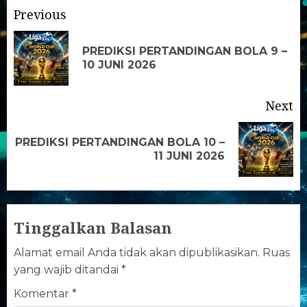
Previous
PREDIKSI PERTANDINGAN BOLA 9 –
10 JUNI 2026
Next
PREDIKSI PERTANDINGAN BOLA 10 –
11 JUNI 2026
Tinggalkan Balasan
Alamat email Anda tidak akan dipublikasikan.
Ruas
yang wajib ditandai
*
Komentar
*