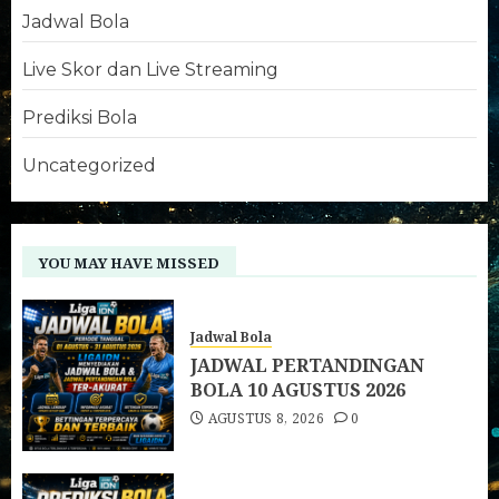
Jadwal Bola
Live Skor dan Live Streaming
Prediksi Bola
Uncategorized
YOU MAY HAVE MISSED
Jadwal Bola
JADWAL PERTANDINGAN
BOLA 10 AGUSTUS 2026
AGUSTUS 8, 2026
0