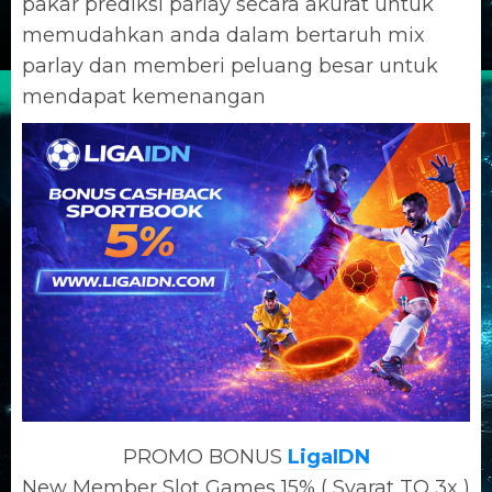
pakar prediksi parlay secara akurat untuk
memudahkan anda dalam bertaruh mix
parlay dan memberi peluang besar untuk
mendapat kemenangan
PROMO BONUS
LigaIDN
New Member Slot Games 15% ( Syarat TO 3x )