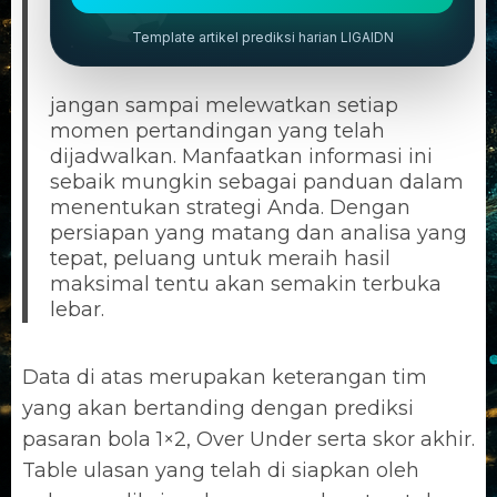
Template artikel prediksi harian LIGAIDN
jangan sampai melewatkan setiap
momen pertandingan yang telah
dijadwalkan. Manfaatkan informasi ini
sebaik mungkin sebagai panduan dalam
menentukan strategi Anda. Dengan
persiapan yang matang dan analisa yang
tepat, peluang untuk meraih hasil
maksimal tentu akan semakin terbuka
lebar.
Data di atas merupakan keterangan tim
yang akan bertanding dengan prediksi
pasaran bola 1×2, Over Under serta skor akhir.
Table ulasan yang telah di siapkan oleh