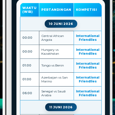
WAKTU
PERTANDINGAN
KOMPETISI
(WIB)
10 JUNI 2026
Central African
International
00:00
Angola
Friendlies
Hungary vs
International
00:00
Kazakhstan
Friendlies
International
01:00
Tongo vs Benin
Friendlies
Azerbaijan vs San
International
01:00
Marino
Friendlies
Senegal vs Saudi
International
06:00
Arabia
Friendlies
11 JUNI 2026