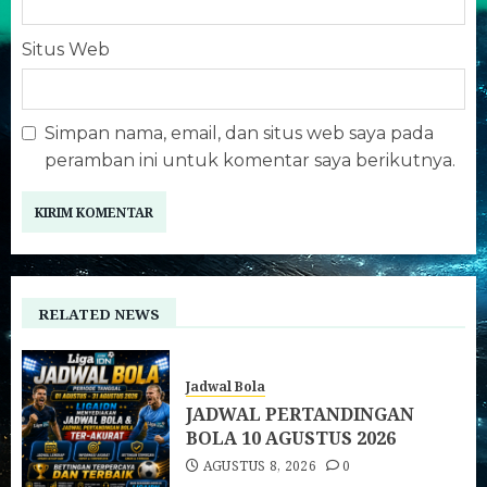
Situs Web
Simpan nama, email, dan situs web saya pada
peramban ini untuk komentar saya berikutnya.
RELATED NEWS
Jadwal Bola
JADWAL PERTANDINGAN
BOLA 10 AGUSTUS 2026
AGUSTUS 8, 2026
0