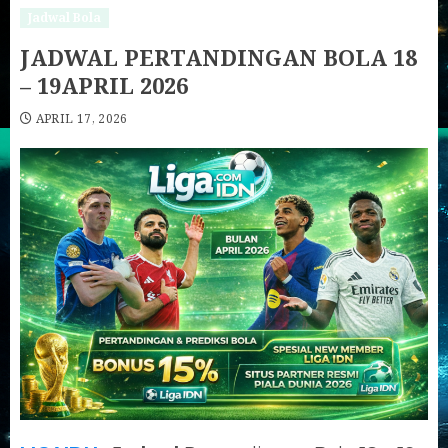
Jadwal Bola
JADWAL PERTANDINGAN BOLA 18
– 19APRIL 2026
APRIL 17, 2026