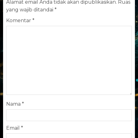
Alamat email Anda tidak akan dipublikasikan.
Ruas
yang wajib ditandai
*
Komentar
*
Nama
*
Email
*