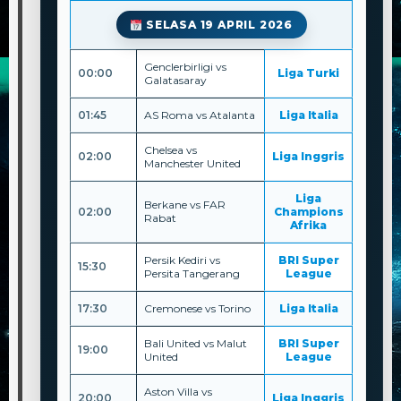
SELASA 19 APRIL 2026
Genclerbirligi vs
00:00
Liga Turki
Galatasaray
01:45
AS Roma vs Atalanta
Liga Italia
Chelsea vs
02:00
Liga Inggris
Manchester United
Liga
Berkane vs FAR
02:00
Champions
Rabat
Afrika
Persik Kediri vs
BRI Super
15:30
Persita Tangerang
League
17:30
Cremonese vs Torino
Liga Italia
Bali United vs Malut
BRI Super
19:00
United
League
Aston Villa vs
20:00
Liga Inggris