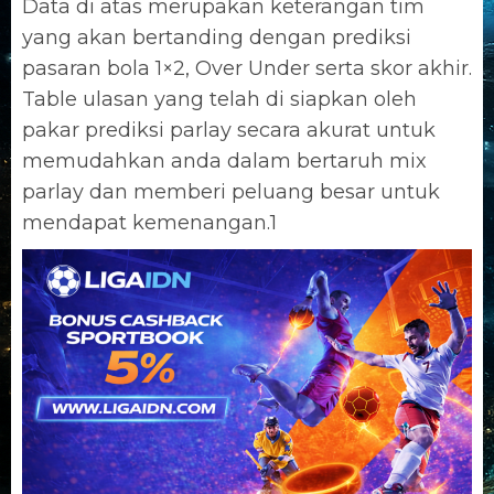
Data di atas merupakan keterangan tim
yang akan bertanding dengan prediksi
pasaran bola 1×2, Over Under serta skor akhir.
Table ulasan yang telah di siapkan oleh
pakar prediksi parlay secara akurat untuk
memudahkan anda dalam bertaruh mix
parlay dan memberi peluang besar untuk
mendapat kemenangan.1