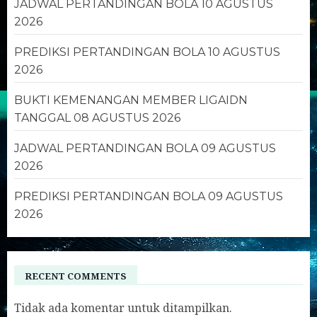
JADWAL PERTANDINGAN BOLA 10 AGUSTUS
2026
PREDIKSI PERTANDINGAN BOLA 10 AGUSTUS
2026
BUKTI KEMENANGAN MEMBER LIGAIDN
TANGGAL 08 AGUSTUS 2026
JADWAL PERTANDINGAN BOLA 09 AGUSTUS
2026
PREDIKSI PERTANDINGAN BOLA 09 AGUSTUS
2026
RECENT COMMENTS
Tidak ada komentar untuk ditampilkan.