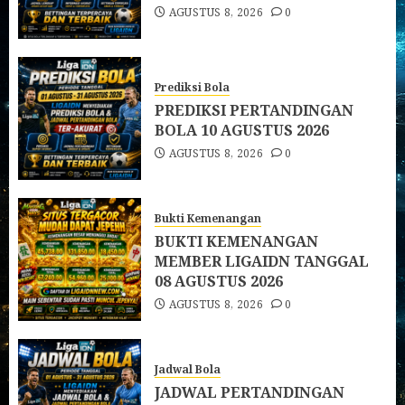
AGUSTUS 8, 2026
0
Prediksi Bola
PREDIKSI PERTANDINGAN
BOLA 10 AGUSTUS 2026
AGUSTUS 8, 2026
0
Bukti Kemenangan
BUKTI KEMENANGAN
MEMBER LIGAIDN TANGGAL
08 AGUSTUS 2026
AGUSTUS 8, 2026
0
Jadwal Bola
JADWAL PERTANDINGAN