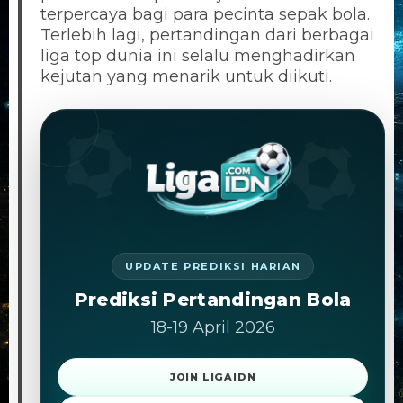
terpercaya bagi para pecinta sepak bola.
Terlebih lagi, pertandingan dari berbagai
liga top dunia ini selalu menghadirkan
kejutan yang menarik untuk diikuti.
UPDATE PREDIKSI HARIAN
Prediksi Pertandingan Bola
18-19 April 2026
JOIN LIGAIDN