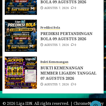
BOLA 09 AGUSTUS 2026
AGUSTUS 7, 2026
0
Prediksi Bola
PREDIKSI PERTANDINGAN
BOLA 09 AGUSTUS 2026
AGUSTUS 7, 2026
0
Bukti Kemenangan
BUKTI KEMENANGAN
MEMBER LIGAIDN TANGGAL
07 AGUSTUS 2026
AGUSTUS 7, 2026
0
© 2026 Liga IDN. All rights reserved.
|
ChromeNews
by