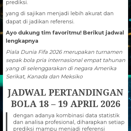
prediksi.
yang di sajikan menjadi lebih akurat dan
dapat di jadikan referensi.
Ayo dukung tim favoritmu! Berikut jadwal
lengkapnya
Piala Dunia Fifa 2026 merupakan turnamen
sepak bola pria internasional empat tahunan
yang di selenggarakan di negara Amerika
Serikat, Kanada dan Meksiko
JADWAL PERTANDINGAN
BOLA 18 – 19 APRIL 2026
dengan adanya kombinasi data statistik
dan analisa profesional, diharapkan setiap
prediksi mampu menjadi referensi