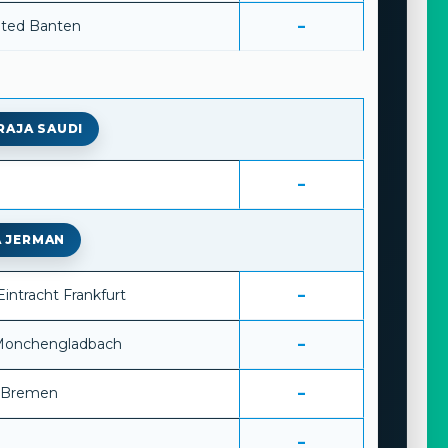
ited Banten
–
RAJA SAUDI
–
A JERMAN
intracht Frankfurt
–
 Monchengladbach
–
r Bremen
–
–