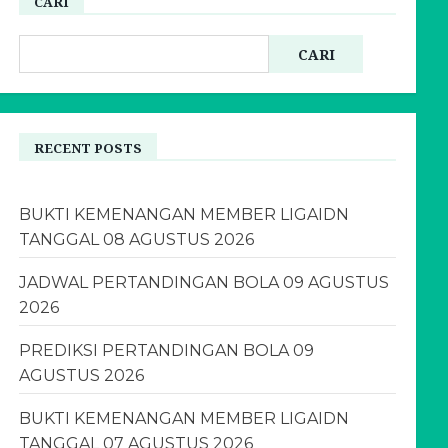
CARI
CARI
RECENT POSTS
BUKTI KEMENANGAN MEMBER LIGAIDN
TANGGAL 08 AGUSTUS 2026
JADWAL PERTANDINGAN BOLA 09 AGUSTUS
2026
PREDIKSI PERTANDINGAN BOLA 09
AGUSTUS 2026
BUKTI KEMENANGAN MEMBER LIGAIDN
TANGGAL 07 AGUSTUS 2026