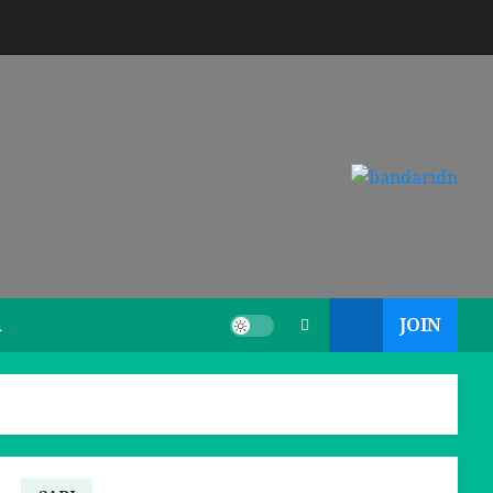
JOIN
A