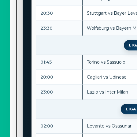
20:30
Stuttgart vs Bayer Lev
23:30
Wolfsburg vs Bayern M
LIG
01:45
Torino vs Sassuolo
20:00
Cagliari vs Udinese
23:00
Lazio vs Inter Milan
LIGA
02:00
Levante vs Osasunar