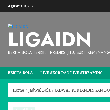
Agustus 8, 2026
LIGAIDN
BERITA BOLA TERKINI, PREDIKSI JITU, BUKTI KEMENAN
BERITA BOLA
LIVE SKOR DAN LIVE STREAMING
Home
Jadwal Bola
JADWAL PERTANDINGAN BOLA
Jadwal Bola