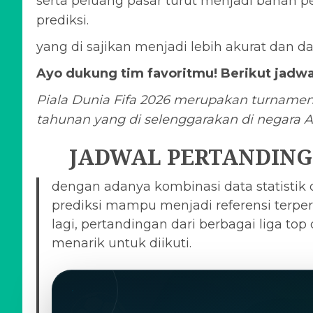
serta peluang pasar turut menjadi bahan 
prediksi.
yang di sajikan menjadi lebih akurat dan dap
Ayo dukung tim favoritmu! Berikut jadw
Piala Dunia Fifa 2026 merupakan turnamen 
tahunan yang di selenggarakan di negara 
JADWAL PERTANDINGAN
dengan adanya kombinasi data statistik d
prediksi mampu menjadi referensi terperc
lagi, pertandingan dari berbagai liga to
menarik untuk diikuti.