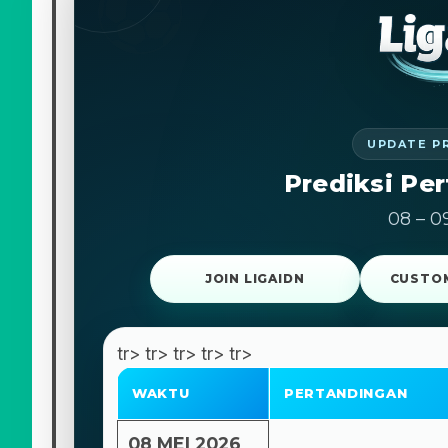
⚽
UPDATE PR
Prediksi Pe
08 – 0
JOIN LIGAIDN
CUSTOM
tr> tr> tr> tr> tr>
WAKTU
PERTANDINGAN
08 MEI 2026