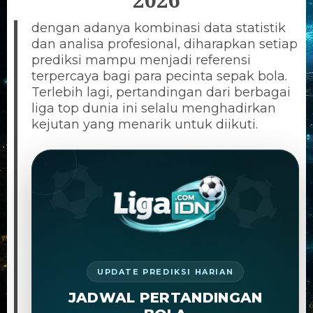
dengan adanya kombinasi data statistik
dan analisa profesional, diharapkan setiap
prediksi mampu menjadi referensi
terpercaya bagi para pecinta sepak bola.
Terlebih lagi, pertandingan dari berbagai
liga top dunia ini selalu menghadirkan
kejutan yang menarik untuk diikuti.
UPDATE PREDIKSI HARIAN
JADWAL PERTANDINGAN