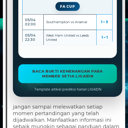
FA CUP
05/04
Southampton vs Arsenal
1 – 3
02:00
05/04
West Ham United vs Leeds
1 – 1
22:30
United
BACA BUKTI KEMENANGAN PARA
MEMBER SETIA LIGAIDN
Template artikel prediksi harian LIGAIDN
jangan sampai melewatkan setiap
momen pertandingan yang telah
dijadwalkan. Manfaatkan informasi ini
sebaik mungkin sebagai panduan dalam