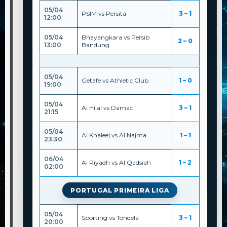
05/04
PSIM vs Persita
3 – 1
12:00
05/04
Bhayangkara vs Persib
2 – 0
13:00
Bandung
05/04
Getafe vs Athletic Club
1 – 0
19:00
05/04
Al Hilal vs Damac
3 – 1
21:15
05/04
Al Khaleej vs Al Najma
1 – 1
23:30
06/04
Al Riyadh vs Al Qadsiah
1 – 2
02:00
PORTUGAL PRIMEIRA LIGA
05/04
Sporting vs Tondela
3 – 1
20:00