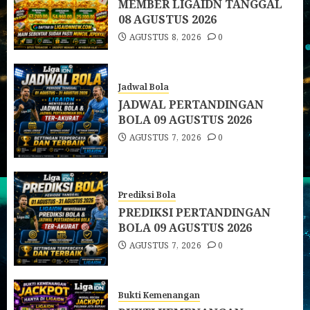
MEMBER LIGAIDN TANGGAL
08 AGUSTUS 2026
AGUSTUS 8, 2026
0
Jadwal Bola
JADWAL PERTANDINGAN
BOLA 09 AGUSTUS 2026
AGUSTUS 7, 2026
0
Prediksi Bola
PREDIKSI PERTANDINGAN
BOLA 09 AGUSTUS 2026
AGUSTUS 7, 2026
0
Bukti Kemenangan