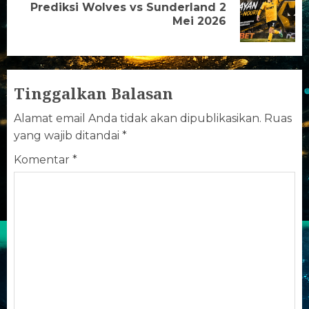
Prediksi Wolves vs Sunderland 2
Mei 2026
Tinggalkan Balasan
Alamat email Anda tidak akan dipublikasikan.
Ruas
yang wajib ditandai
*
Komentar
*