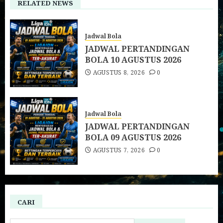
RELATED NEWS
Jadwal Bola
JADWAL PERTANDINGAN
BOLA 10 AGUSTUS 2026
AGUSTUS 8, 2026
0
Jadwal Bola
JADWAL PERTANDINGAN
BOLA 09 AGUSTUS 2026
AGUSTUS 7, 2026
0
CARI