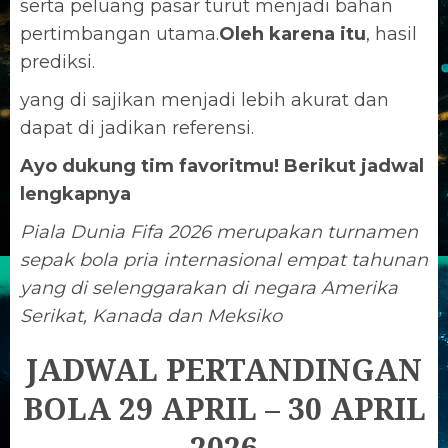
serta peluang pasar turut menjadi bahan
pertimbangan utama.
Oleh karena itu
, hasil
prediksi.
yang di sajikan menjadi lebih akurat dan
dapat di jadikan referensi.
Ayo dukung tim favoritmu! Berikut jadwal
lengkapnya
Piala Dunia Fifa 2026 merupakan turnamen
sepak bola pria internasional empat tahunan
yang di selenggarakan di negara Amerika
Serikat, Kanada dan Meksiko
JADWAL PERTANDINGAN
BOLA 29 APRIL – 30 APRIL
2026