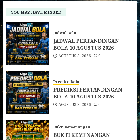
YOU MAY HAVE MISSED
Jadwal Bola
JADWAL PERTANDINGAN
BOLA 10 AGUSTUS 2026
AGUSTUS 8, 2026
0
Prediksi Bola
PREDIKSI PERTANDINGAN
BOLA 10 AGUSTUS 2026
AGUSTUS 8, 2026
0
Bukti Kemenangan
BUKTI KEMENANGAN