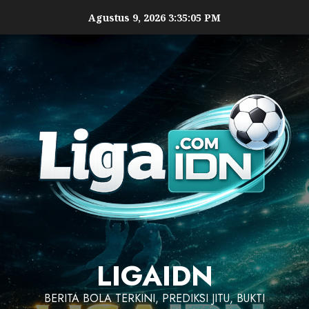
Agustus 9, 2026
3:35:07 PM
LIGAIDN
BERITA BOLA TERKINI, PREDIKSI JITU, BUKTI