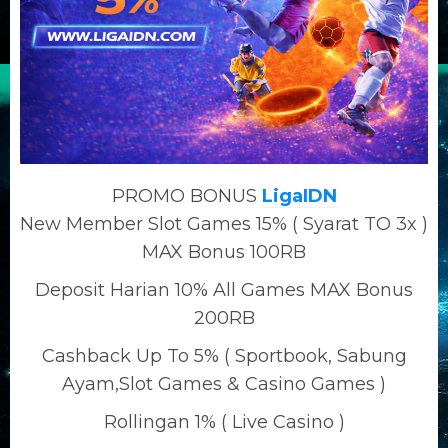
PROMO BONUS
LigaIDN
New Member Slot Games 15% ( Syarat TO 3x )
MAX Bonus 100RB
Deposit Harian 10% All Games MAX Bonus
200RB
Cashback Up To 5% ( Sportbook, Sabung
Ayam,Slot Games & Casino Games )
Rollingan 1% ( Live Casino )