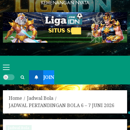
KEMENANGAN NYATA
JOIN
Home
Jadwal Bola
JADWAL PERTANDINGAN BOLA 6 – 7 JUNI 2026
Jadwal Bola