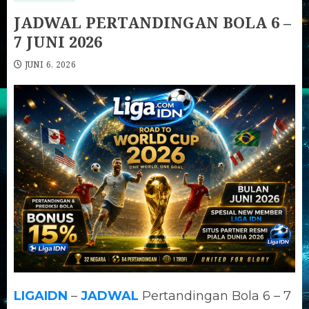
JADWAL PERTANDINGAN BOLA 6 –
7 JUNI 2026
JUNI 6, 2026
LIGAIDN
–
JADWAL
Pertandingan Bola 6 – 7