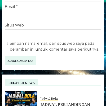
Email
*
Situs Web
Simpan nama, email, dan situs web saya pada
peramban ini untuk komentar saya berikutnya.
RELATED NEWS
Jadwal Bola
JADWAL PERTANDINGAN