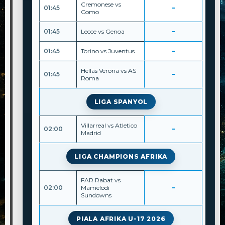
Cremonese vs
01:45
–
Como
01:45
Lecce vs Genoa
–
01:45
Torino vs Juventus
–
Hellas Verona vs AS
01:45
–
Roma
LIGA SPANYOL
Villarreal vs Atletico
02:00
–
Madrid
LIGA CHAMPIONS AFRIKA
FAR Rabat vs
02:00
Mamelodi
–
Sundowns
PIALA AFRIKA U-17 2026