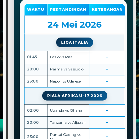
WAKTU
PERTANDINGAN
KETERANGAN
24 Mei 2026
LIGA ITALIA
01:45
Lazio vs Pisa
–
20:00
Parma vs Sassuolo
–
23:00
Napoli vs Udinese
–
PIALA AFRIKA U-17 2026
02:00
Uganda vs Ghana
–
20:00
Tanzania vs Aljazair
–
Pantai Gading vs
23:00
–