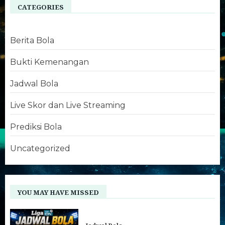
CATEGORIES
Berita Bola
Bukti Kemenangan
Jadwal Bola
Live Skor dan Live Streaming
Prediksi Bola
Uncategorized
YOU MAY HAVE MISSED