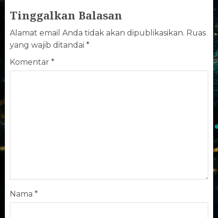
Tinggalkan Balasan
Alamat email Anda tidak akan dipublikasikan.
Ruas
yang wajib ditandai
*
Komentar
*
Nama
*