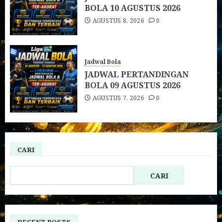
BOLA 10 AGUSTUS 2026
AGUSTUS 8, 2026
0
Jadwal Bola
JADWAL PERTANDINGAN
BOLA 09 AGUSTUS 2026
AGUSTUS 7, 2026
0
CARI
CARI