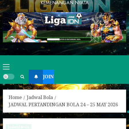
KEMENANGAN NYATA
JOIN
Home
Jadwal Bola
JADWAL PERTANDINGAN BOLA 24 – 25 MAY 2026
Jadwal Bola