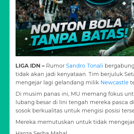
LIGA IDN –
Rumor
Sandro Tonali
bergabun
tidak akan jadi kenyataan. Tim berjuluk Se
mengejar lagi gelandang milik
Newcastle
t
Di musim panas ini, MU memang fokus untu
lubang besar di lini tengah mereka pasca 
sosok berkualitas untuk mengisi posisi ters
Mereka memutuskan untuk tidak mengejar 
Harga Serba Mahal