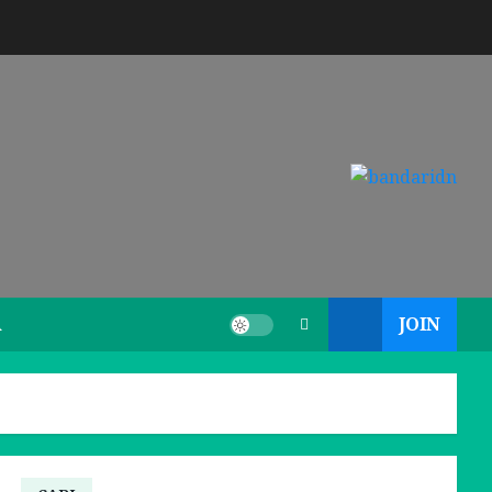
JOIN
A