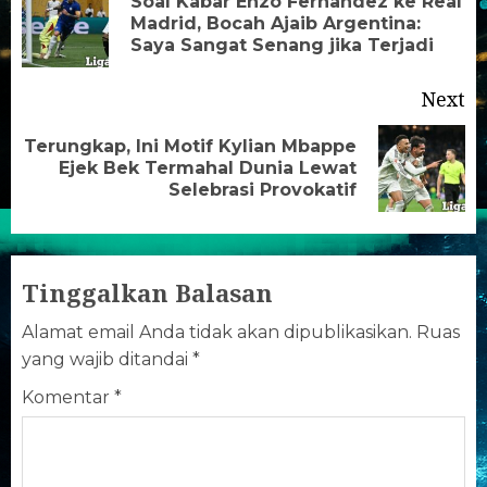
Soal Kabar Enzo Fernandez ke Real
Madrid, Bocah Ajaib Argentina:
Saya Sangat Senang jika Terjadi
Next
Terungkap, Ini Motif Kylian Mbappe
Ejek Bek Termahal Dunia Lewat
Selebrasi Provokatif
Tinggalkan Balasan
Alamat email Anda tidak akan dipublikasikan.
Ruas
yang wajib ditandai
*
Komentar
*