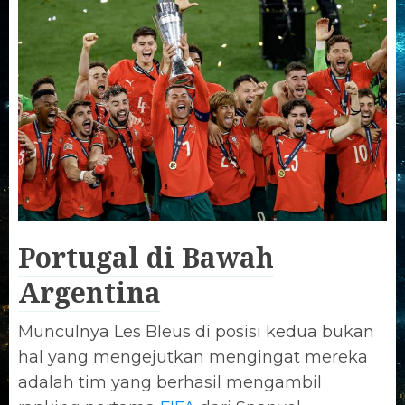
Portugal di Bawah
Argentina
Munculnya Les Bleus di posisi kedua bukan
hal yang mengejutkan mengingat mereka
adalah tim yang berhasil mengambil