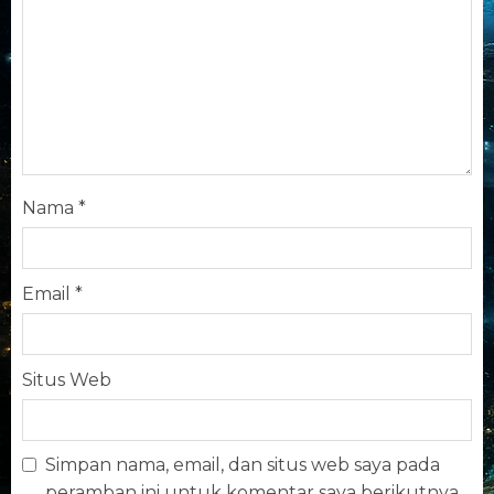
Nama
*
Email
*
Situs Web
Simpan nama, email, dan situs web saya pada
peramban ini untuk komentar saya berikutnya.