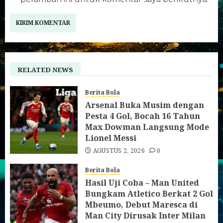
RELATED NEWS
Berita Bola
Arsenal Buka Musim dengan
Pesta 4 Gol, Bocah 16 Tahun
Max Dowman Langsung Mode
Lionel Messi
AGUSTUS 2, 2026
0
Berita Bola
Hasil Uji Coba – Man United
Bungkam Atletico Berkat 2 Gol
Mbeumo, Debut Maresca di
Man City Dirusak Inter Milan