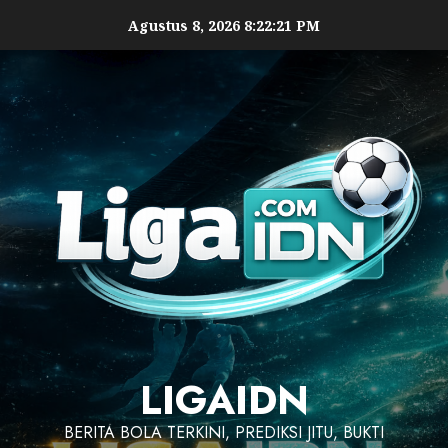
Agustus 8, 2026
8:22:23 PM
LIGAIDN
BERITA BOLA TERKINI, PREDIKSI JITU, BUKTI