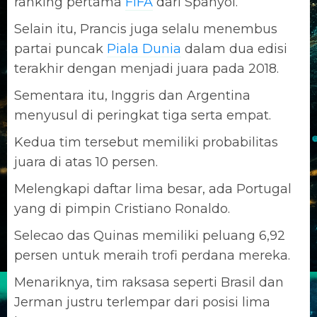
ranking pertama
FIFA
dari Spanyol.
Selain itu, Prancis juga selalu menembus
partai puncak
Piala Dunia
dalam dua edisi
terakhir dengan menjadi juara pada 2018.
Sementara itu, Inggris dan Argentina
menyusul di peringkat tiga serta empat.
Kedua tim tersebut memiliki probabilitas
juara di atas 10 persen.
Melengkapi daftar lima besar, ada Portugal
yang di pimpin Cristiano Ronaldo.
Selecao das Quinas memiliki peluang 6,92
persen untuk meraih trofi perdana mereka.
Menariknya, tim raksasa seperti Brasil dan
Jerman justru terlempar dari posisi lima