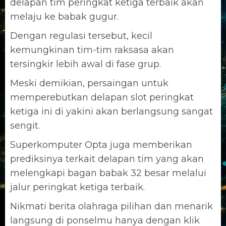
delapan tim peringkat ketiga terbaik akan
melaju ke babak gugur.
Dengan regulasi tersebut, kecil
kemungkinan tim-tim raksasa akan
tersingkir lebih awal di fase grup.
Meski demikian, persaingan untuk
memperebutkan delapan slot peringkat
ketiga ini di yakini akan berlangsung sangat
sengit.
Superkomputer Opta juga memberikan
prediksinya terkait delapan tim yang akan
melengkapi bagan babak 32 besar melalui
jalur peringkat ketiga terbaik.
Nikmati berita olahraga pilihan dan menarik
langsung di ponselmu hanya dengan klik