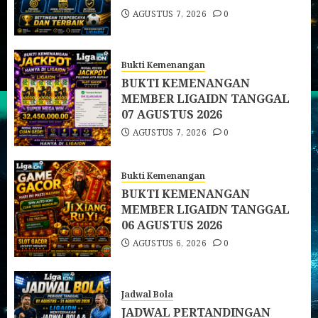
AGUSTUS 7, 2026
0
Bukti Kemenangan
BUKTI KEMENANGAN
MEMBER LIGAIDN TANGGAL
07 AGUSTUS 2026
AGUSTUS 7, 2026
0
Bukti Kemenangan
BUKTI KEMENANGAN
MEMBER LIGAIDN TANGGAL
06 AGUSTUS 2026
AGUSTUS 6, 2026
0
Jadwal Bola
JADWAL PERTANDINGAN