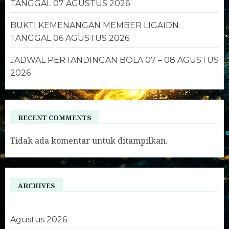
TANGGAL 07 AGUSTUS 2026
BUKTI KEMENANGAN MEMBER LIGAIDN
TANGGAL 06 AGUSTUS 2026
JADWAL PERTANDINGAN BOLA 07 – 08 AGUSTUS
2026
RECENT COMMENTS
Tidak ada komentar untuk ditampilkan.
ARCHIVES
Agustus 2026