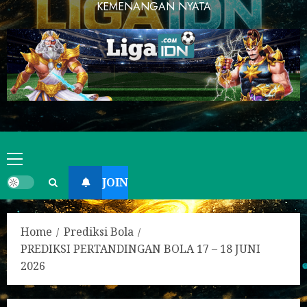
KEMENANGAN NYATA
JOIN
Home
Prediksi Bola
PREDIKSI PERTANDINGAN BOLA 17 – 18 JUNI
2026