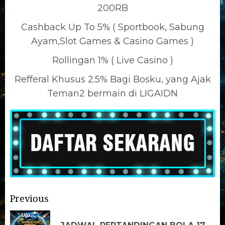
200RB
Cashback Up To 5% ( Sportbook, Sabung
Ayam,Slot Games & Casino Games )
Rollingan 1% ( Live Casino )
Refferal Khusus 2.5% Bagi Bosku, yang Ajak
Teman2 bermain di LIGAIDN
Previous