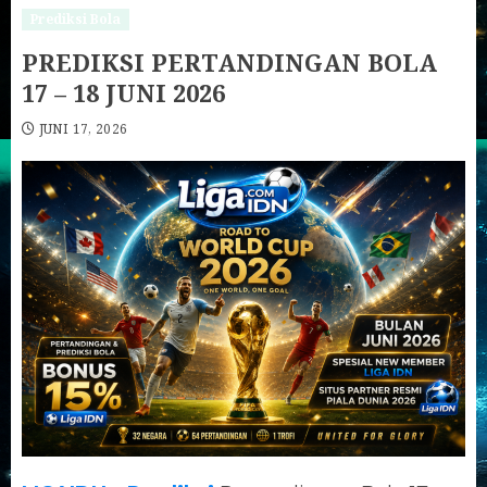
Prediksi Bola
PREDIKSI PERTANDINGAN BOLA
17 – 18 JUNI 2026
JUNI 17, 2026