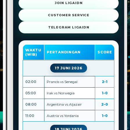
JOIN LIGAIDN
CUSTOMER SERVICE
TELEGRAM LIGAIDN
WAKTU
PERTANDINGAN
SCORE
(WIB)
17 JUNI 2026
02:00
Prancis vs Senegal
2-1
05:00
Irak vs Norwegia
1-0
08:00
Argentina vs Aljazair
2-0
11:00
Austria vs Yordania
1-0
18 JUNI 2026