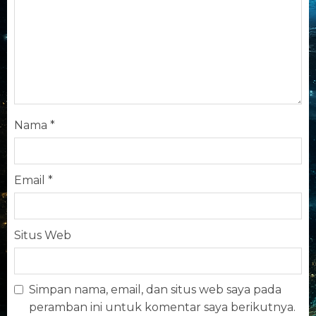
Nama
*
Email
*
Situs Web
Simpan nama, email, dan situs web saya pada
peramban ini untuk komentar saya berikutnya.