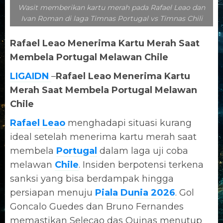
Wasit memberikan kartu merah pada Rafael Leao dan
Ivan Roman di laga Timnas Portugal vs Timnas Chili
Rafael Leao Menerima Kartu Merah Saat
Membela Portugal Melawan Chile
LIGAIDN
–
Rafael Leao Menerima Kartu
Merah Saat Membela Portugal Melawan
Chile
Rafael Leao
menghadapi situasi kurang
ideal setelah menerima kartu merah saat
membela
Portugal
dalam laga uji coba
melawan
Chile
. Insiden berpotensi terkena
sanksi yang bisa berdampak hingga
persiapan menuju
Piala Dunia 2026
. Gol
Goncalo Guedes dan Bruno Fernandes
memastikan Selecao das Quinas menutup