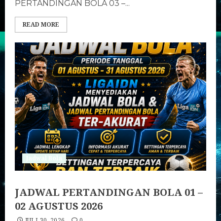
PERTANDINGAN BOLA 03 –...
READ MORE
Jadwal Bola
JADWAL PERTANDINGAN BOLA 01 –
02 AGUSTUS 2026
JULI 30, 2026
0