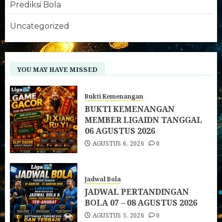
Prediksi Bola
Uncategorized
YOU MAY HAVE MISSED
Bukti Kemenangan
BUKTI KEMENANGAN
MEMBER LIGAIDN TANGGAL
06 AGUSTUS 2026
AGUSTUS 6, 2026
0
Jadwal Bola
JADWAL PERTANDINGAN
BOLA 07 – 08 AGUSTUS 2026
AGUSTUS 5, 2026
0