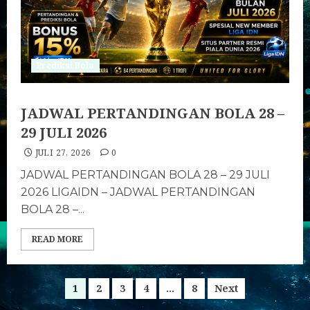
Prediksi Bola
JADWAL PERTANDINGAN BOLA 28 –
29 JULI 2026
JULI 27, 2026
0
JADWAL PERTANDINGAN BOLA 28 – 29 JULI
2026 LIGAIDN – JADWAL PERTANDINGAN
BOLA 28 –...
READ MORE
1
2
3
4
…
8
Next