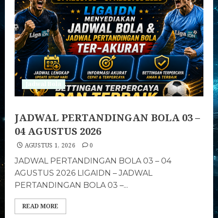
Jadwal Bola
JADWAL PERTANDINGAN BOLA 03 –
04 AGUSTUS 2026
AGUSTUS 1, 2026
0
JADWAL PERTANDINGAN BOLA 03 – 04
AGUSTUS 2026 LIGAIDN – JADWAL
PERTANDINGAN BOLA 03 –...
READ MORE