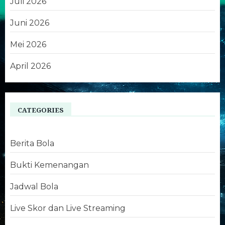
Juli 2026
Juni 2026
Mei 2026
April 2026
CATEGORIES
Berita Bola
Bukti Kemenangan
Jadwal Bola
Live Skor dan Live Streaming