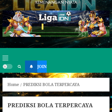
KEMENANGAN NYATA
JOIN
Home
PREDIKSI BOLA TERPERCAYA
PREDIKSI BOLA TERPERCAYA