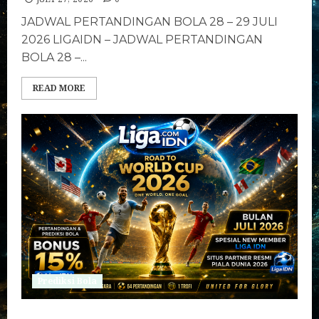
JADWAL PERTANDINGAN BOLA 28 – 29 JULI
2026 LIGAIDN – JADWAL PERTANDINGAN
BOLA 28 –...
READ MORE
Prediksi Bola