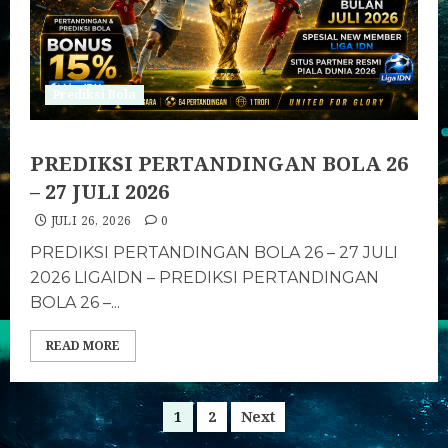
Prediksi Bola
PREDIKSI PERTANDINGAN BOLA 26
– 27 JULI 2026
JULI 26, 2026
0
PREDIKSI PERTANDINGAN BOLA 26 – 27 JULI
2026 LIGAIDN – PREDIKSI PERTANDINGAN
BOLA 26 –...
READ MORE
1
2
Next