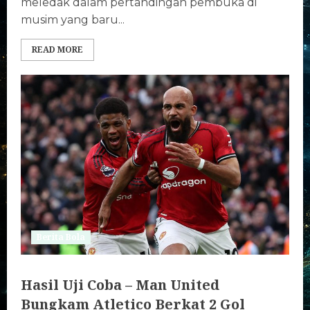
meledak dalam pertandingan pembuka di
musim yang baru...
READ MORE
Berita Bola
Hasil Uji Coba – Man United
Bungkam Atletico Berkat 2 Gol