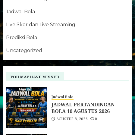
Jadwal Bola
Live Skor dan Live Streaming
Prediksi Bola
Uncategorized
YOU MAY HAVE MISSED
Jadwal Bola
JADWAL PERTANDINGAN
BOLA 10 AGUSTUS 2026
AGUSTUS 8, 2026
0