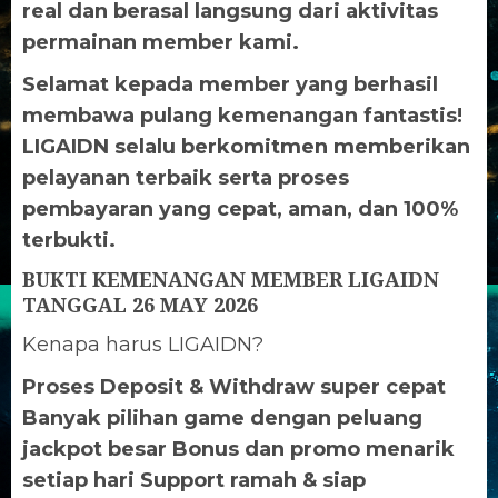
real dan berasal langsung dari aktivitas
permainan member kami.
Selamat kepada member yang berhasil
membawa pulang kemenangan fantastis!
LIGAIDN selalu berkomitmen memberikan
pelayanan terbaik serta proses
pembayaran yang cepat, aman, dan 100%
terbukti.
BUKTI KEMENANGAN MEMBER LIGAIDN
TANGGAL 26 MAY 2026
Kenapa harus LIGAIDN?
Proses Deposit & Withdraw super cepat
Banyak pilihan game dengan peluang
jackpot besar Bonus dan promo menarik
setiap hari Support ramah & siap