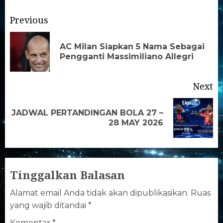
Previous
AC Milan Siapkan 5 Nama Sebagai
Pengganti Massimiliano Allegri
Next
JADWAL PERTANDINGAN BOLA 27 –
28 MAY 2026
Tinggalkan Balasan
Alamat email Anda tidak akan dipublikasikan.
Ruas
yang wajib ditandai
*
Komentar
*