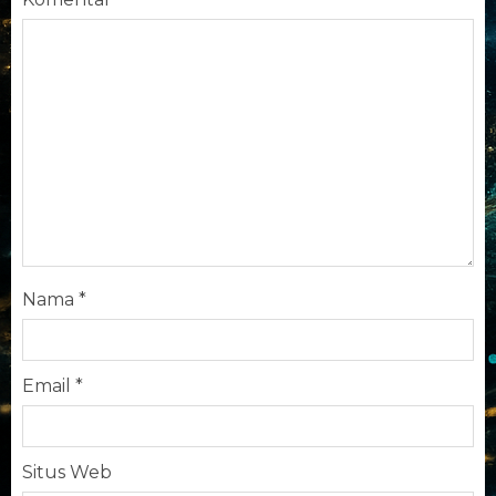
Nama
*
Email
*
Situs Web