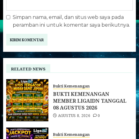
Simpan nama, email, dan situs web saya pada
peramban ini untuk komentar saya berikutnya.
RELATED NEWS
Bukti Kemenangan
BUKTI KEMENANGAN
MEMBER LIGAIDN TANGGAL
08 AGUSTUS 2026
AGUSTUS 8, 2026
0
Bukti Kemenangan