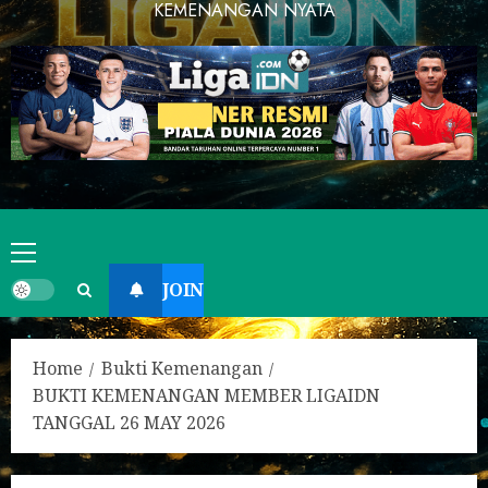
KEMENANGAN NYATA
JOIN
Home
Bukti Kemenangan
BUKTI KEMENANGAN MEMBER LIGAIDN
TANGGAL 26 MAY 2026