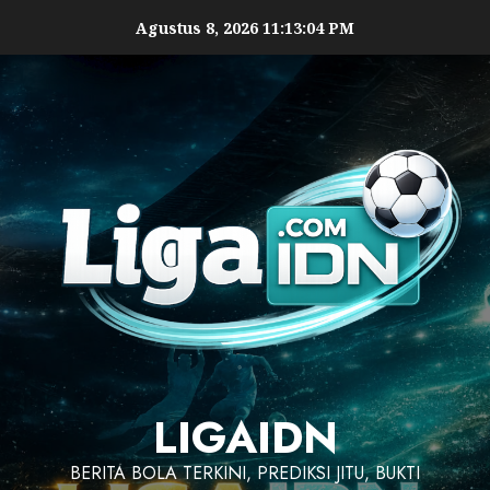
Agustus 8, 2026
11:13:05 PM
LIGAIDN
BERITA BOLA TERKINI, PREDIKSI JITU, BUKTI