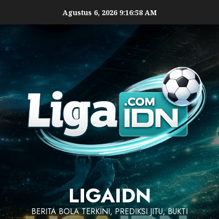
Agustus 6, 2026
9:16:59 AM
LIGAIDN
BERITA BOLA TERKINI, PREDIKSI JITU, BUKTI