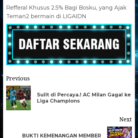
Refferal Khusus 2.5% Bagi Bosku, yang Ajak
Teman2 bermain di LIGAIDN
Previous
Sulit di Percaya.! AC Milan Gagal ke
Liga Champions
Next
BUKTI KEMENANGAN MEMBER