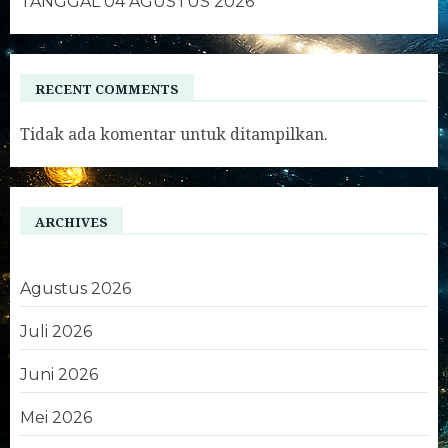
TANGGAL 04 AGUSTUS 2026
RECENT COMMENTS
Tidak ada komentar untuk ditampilkan.
ARCHIVES
Agustus 2026
Juli 2026
Juni 2026
Mei 2026