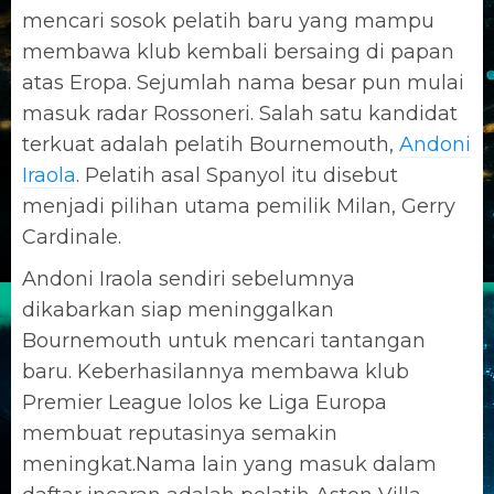
mencari sosok pelatih baru yang mampu
membawa klub kembali bersaing di papan
atas Eropa. Sejumlah nama besar pun mulai
masuk radar Rossoneri. Salah satu kandidat
terkuat adalah pelatih Bournemouth,
Andoni
Iraola
. Pelatih asal Spanyol itu disebut
menjadi pilihan utama pemilik Milan, Gerry
Cardinale.
Andoni Iraola sendiri sebelumnya
dikabarkan siap meninggalkan
Bournemouth untuk mencari tantangan
baru. Keberhasilannya membawa klub
Premier League lolos ke Liga Europa
membuat reputasinya semakin
meningkat.Nama lain yang masuk dalam