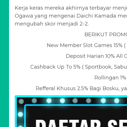
Kerja keras mereka akhirnya terbayar menj
Ogawa yang mengenai Daichi Kamada mem
mengubah skor menjadi 2-2.
BERIKUT PROM
New Member Slot Games 15% ( 
Deposit Harian 10% Al
Cashback Up To 5% ( Sportbook, Sab
Rollingan 1% 
Refferal Khusus 2.5% Bagi Bosku, 