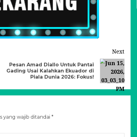
Next
Pesan Amad Diallo Untuk Pantai
Gading Usai Kalahkan Ekuador di
Piala Dunia 2026: Fokus!
s yang wajib ditandai
*