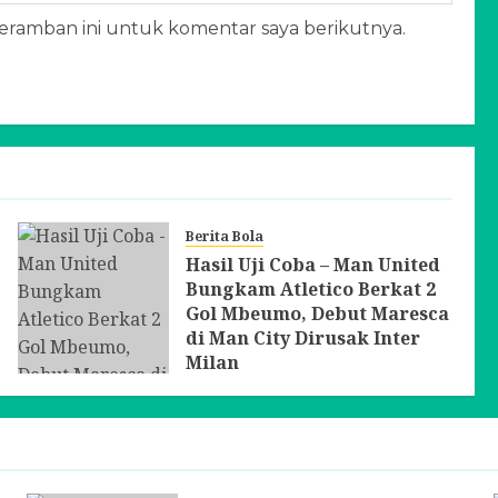
peramban ini untuk komentar saya berikutnya.
Berita Bola
Hasil Uji Coba – Man United
Bungkam Atletico Berkat 2
Gol Mbeumo, Debut Maresca
di Man City Dirusak Inter
Milan
AGUSTUS 2, 2026
0