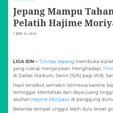
Jepang Mampu Tahan 
Pelatih Hajime Moriy
JUNI 15, 2026
LIGA IDN –
Timnas Jepang
membuka kiprah
yang cukup menjanjikan. Menghadapi
Tim
di Dallas Stadium, Senin (15/6) pagi WIB, S
Hasil tersebut semakin istimewa karena Jep
tertinggal. Mentalitas dan daya juang tingg
asuhan
Hajime Moriyasu
di panggung dunia
Belanda sempat unggul lebih dulu lewat gol