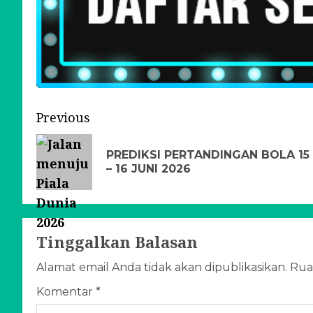
Previous
PREDIKSI PERTANDINGAN BOLA 15
– 16 JUNI 2026
Tinggalkan Balasan
Alamat email Anda tidak akan dipublikasikan.
Rua
Komentar
*