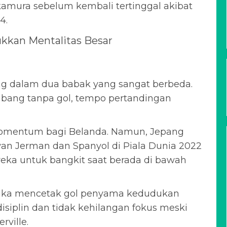
amura sebelum kembali tertinggal akibat
4.
ukkan Mentalitas Besar
ng dalam dua babak yang sangat berbeda.
imbang tanpa gol, tempo pertandingan
omentum bagi Belanda. Namun, Jepang
n Jerman dan Spanyol di Piala Dunia 2022
a untuk bangkit saat berada di bawah
tika mencetak gol penyama kedudukan
siplin dan tidak kehilangan fokus meski
rville.