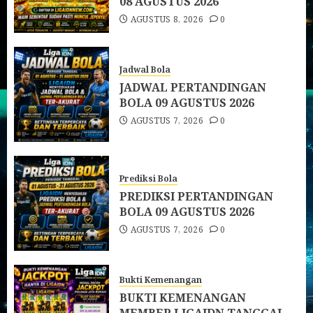
08 AGUSTUS 2026
AGUSTUS 8, 2026
0
Jadwal Bola
JADWAL PERTANDINGAN
BOLA 09 AGUSTUS 2026
AGUSTUS 7, 2026
0
Prediksi Bola
PREDIKSI PERTANDINGAN
BOLA 09 AGUSTUS 2026
AGUSTUS 7, 2026
0
Bukti Kemenangan
BUKTI KEMENANGAN