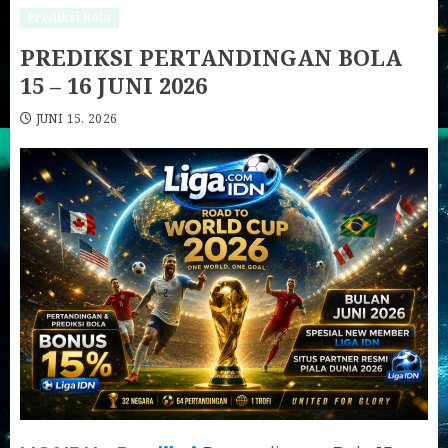
Prediksi Bola
PREDIKSI PERTANDINGAN BOLA
15 – 16 JUNI 2026
JUNI 15, 2026