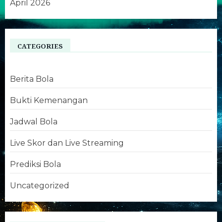
April 2026
CATEGORIES
Berita Bola
Bukti Kemenangan
Jadwal Bola
Live Skor dan Live Streaming
Prediksi Bola
Uncategorized