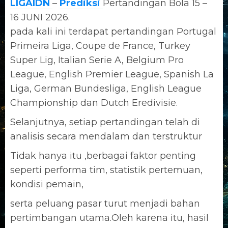
LIGAIDN
–
Prediksi
Pertandingan Bola 15 –
16 JUNI 2026.
pada kali ini terdapat pertandingan Portugal
Primeira Liga, Coupe de France, Turkey
Super Lig, Italian Serie A, Belgium Pro
League, English Premier League, Spanish La
Liga, German Bundesliga, English League
Championship dan Dutch Eredivisie.
Selanjutnya, setiap pertandingan telah di
analisis secara mendalam dan terstruktur
Tidak hanya itu ,berbagai faktor penting
seperti performa tim, statistik pertemuan,
kondisi pemain,
serta peluang pasar turut menjadi bahan
pertimbangan utama.Oleh karena itu, hasil