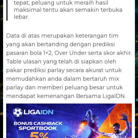
tepat, peluang untuk meraih hasil
maksimal tentu akan semakin terbuka
lebar.
Data di atas merupakan keterangan tim
yang akan bertanding dengan prediksi
pasaran bola 1×2, Over Under serta skor akhir.
Table ulasan yang telah di siapkan oleh
pakar prediksi parlay secara akurat untuk
memudahkan anda dalam bertaruh mix
parlay dan memberi peluang besar untuk
mendapat kemenangan Bersama LigaIDN.