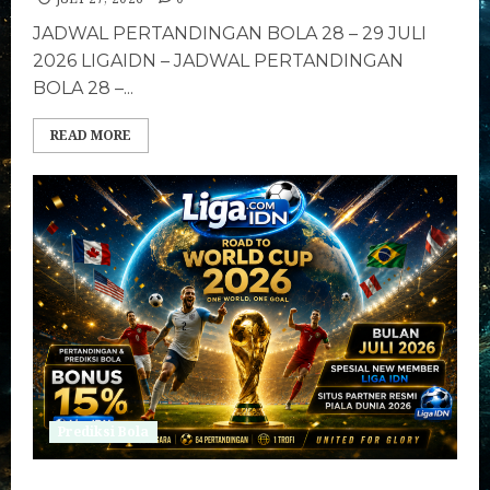
JADWAL PERTANDINGAN BOLA 28 – 29 JULI
2026 LIGAIDN – JADWAL PERTANDINGAN
BOLA 28 –...
READ MORE
Prediksi Bola