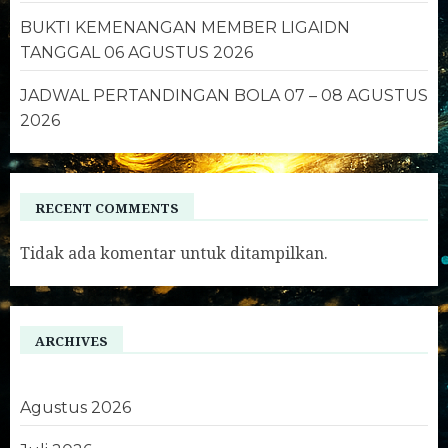
BUKTI KEMENANGAN MEMBER LIGAIDN
TANGGAL 06 AGUSTUS 2026
JADWAL PERTANDINGAN BOLA 07 – 08 AGUSTUS
2026
RECENT COMMENTS
Tidak ada komentar untuk ditampilkan.
ARCHIVES
Agustus 2026