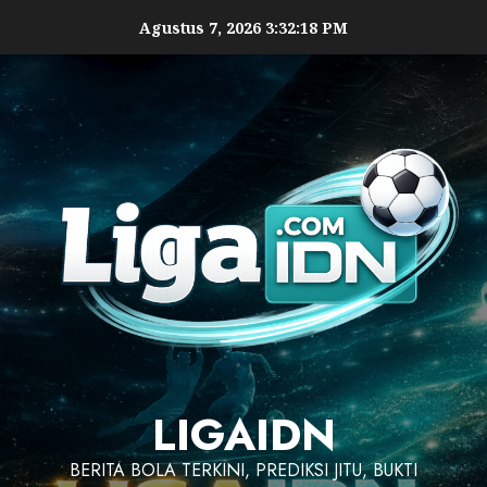
Agustus 7, 2026
3:32:20 PM
LIGAIDN
BERITA BOLA TERKINI, PREDIKSI JITU, BUKTI