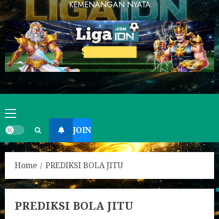
KEMENANGAN NYATA
JOIN
Home
PREDIKSI BOLA JITU
PREDIKSI BOLA JITU