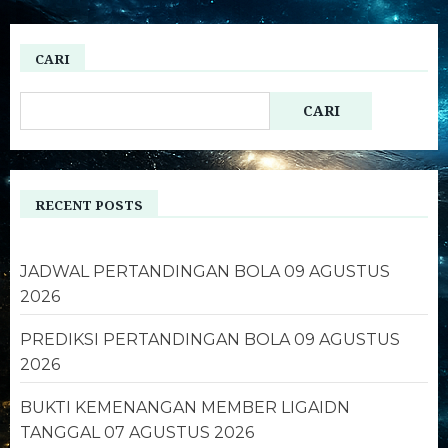
CARI
CARI
RECENT POSTS
JADWAL PERTANDINGAN BOLA 09 AGUSTUS
2026
PREDIKSI PERTANDINGAN BOLA 09 AGUSTUS
2026
BUKTI KEMENANGAN MEMBER LIGAIDN
TANGGAL 07 AGUSTUS 2026