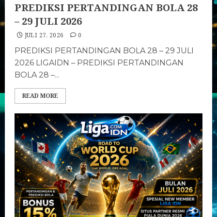
PREDIKSI PERTANDINGAN BOLA 28
– 29 JULI 2026
JULI 27, 2026
0
PREDIKSI PERTANDINGAN BOLA 28 – 29 JULI
2026 LIGAIDN – PREDIKSI PERTANDINGAN
BOLA 28 –...
READ MORE